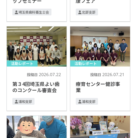
ップセミナー
康フェア
埼玉県歯科衛生士会
北部支部
活動レポート
活動レポート
2026.07.22
2026.07.21
投稿日
投稿日
第３4回埼玉県よい歯
療育センター健診事
のコンクール審査会
業
浦和支部
浦和支部