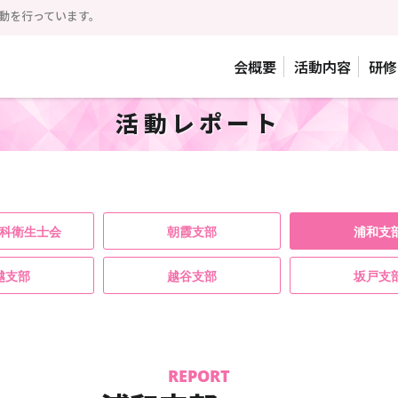
動を行っています。
会概要
活動内容
研修
活動レポート
科衛生士会
朝霞支部
浦和支
越支部
越谷支部
坂戸支
REPORT