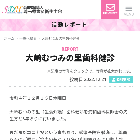
活動レポート
公益社団法人 埼玉県歯科衛生
Menu
ホーム
»
一覧へ戻る
»
大崎むつみの里歯科健診
士会
REPORT
大崎むつみの里歯科健診
※記事の写真をクリックで、写真が拡大されます。
投稿日 2022.12.21
浦和支部
令和４年１２月１５日木曜日
大崎むつみの里（生活介護）歯科健診を浦和歯科医師会の先
生方と3年ぶりに行いました。
まだまだコロナ禍という事もあり、感染予防を徹底し、職員
さんのご尽力ご協力のもと２０名の利用者さんの口腔内診