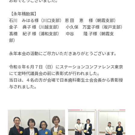
おめでとうございました。
【永年精励賞】
石川 みはる様（川口支部） 恩 田 恵 様（朝霞支部）
金子 典子 様（川越支部） 小久保 万里子様（坂戸支部）
髙橋 紀子 様（浦和支部） 中谷 隆 子様（朝霞支
部）
永年本会の活動にご尽力いただきありがとうございます。
令和８年６月７日（日）にステーションコンファレンス東京
にて定時代議員会の前に表彰式が行われました。
当日は、４名の方が会場で日本歯科衛生士会会長から表彰授
与されました。