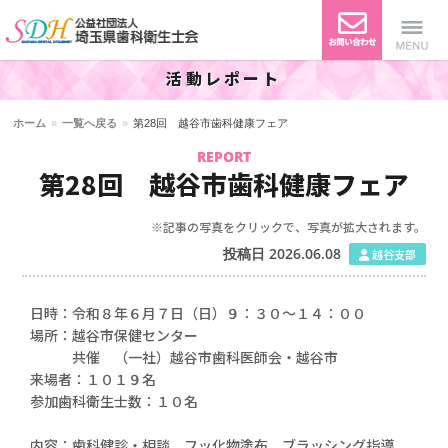
活動レポート
公益社団法人 埼玉県歯科衛生
Menu
ホーム
»
一覧へ戻る
»
第28回 越谷市歯科健康フェア
士会
REPORT
第28回 越谷市歯科健康フェア
※記事の写真をクリックで、写真が拡大されます。
投稿日 2026.06.08
越谷支部
日時：令和８年６月７日（日）９：３０～１４：００
場所：越谷市保健センター
共催 （一社）越谷市歯科医師会・越谷市
来場者：１０１９名
参加歯科衛生士数：１０名
内容：歯科健診・相談 フッ化物塗布 ブラッシング指導