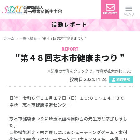
活動レポート
公益社団法人 埼玉県歯科衛生
Menu
ホーム
»
一覧へ戻る
»
"第４８回志木市健康まつり "
士会
REPORT
"第４８回志木市健康まつり "
※記事の写真をクリックで、写真が拡大されます。
投稿日 2024.11.24
朝霞支部
日時 令和６年１１月１７日（日）１０:００～１４：３０
場所 志木市健康増進センター
志木市健康まつりに埼玉県歯科医師会の先生方と参加しまし
た。
口腔機能測定・吹き戻しによるシューティングゲーム・歯科
衛生士の歯磨き相談コーナーを行い大人２９８名、子供１０