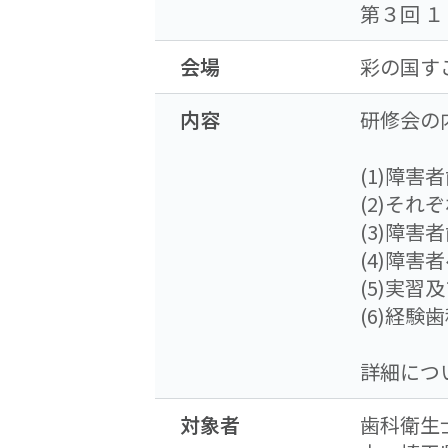
第３回 
会場
彩の国す
内容
研修会の内
(1)障害
(2)そ
(3)障
(4)障
(5)実
(6)経
詳細につ
対象者
歯科衛生