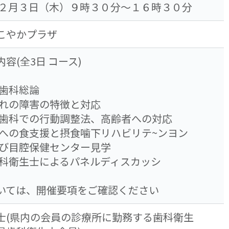
１２月３日（木）９時３０分～１６時３０分
こやかプラザ
容(全3日 コース)
者歯科総論
れぞれの障害の特徴と対応
害者歯科での行動調整法、高齢者への対応
害者への食支援と摂食噛下リハビリテ~ンヨン
習及び目腔保健センター見学
験歯科衛生士によるパネルディスカッシ
いては、開催要項をご確認ください
士(県内の会員の診療所に勤務する歯科衛生